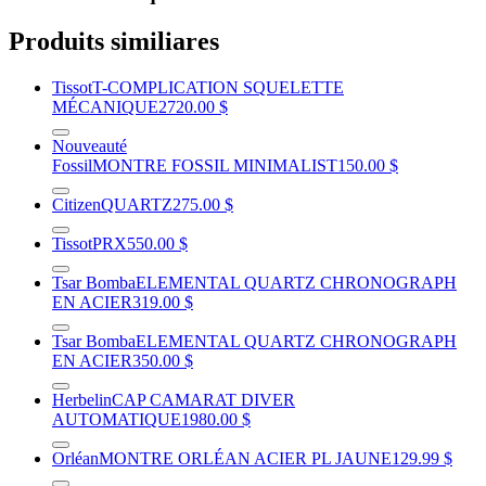
Produits similiares
Tissot
T-COMPLICATION SQUELETTE
MÉCANIQUE
2720.00 $
Nouveauté
Fossil
MONTRE FOSSIL MINIMALIST
150.00 $
Citizen
QUARTZ
275.00 $
Tissot
PRX
550.00 $
Tsar Bomba
ELEMENTAL QUARTZ CHRONOGRAPH
EN ACIER
319.00 $
Tsar Bomba
ELEMENTAL QUARTZ CHRONOGRAPH
EN ACIER
350.00 $
Herbelin
CAP CAMARAT DIVER
AUTOMATIQUE
1980.00 $
Orléan
MONTRE ORLÉAN ACIER PL JAUNE
129.99 $