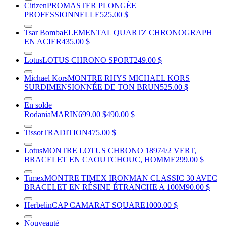
Citizen
PROMASTER PLONGÉE
PROFESSIONNELLE
525.00 $
Tsar Bomba
ELEMENTAL QUARTZ CHRONOGRAPH
EN ACIER
435.00 $
Lotus
LOTUS CHRONO SPORT
249.00 $
Michael Kors
MONTRE RHYS MICHAEL KORS
SURDIMENSIONNÉE DE TON BRUN
525.00 $
En solde
Rodania
MARIN
699.00 $
490.00 $
Tissot
TRADITION
475.00 $
Lotus
MONTRE LOTUS CHRONO 18974/2 VERT,
BRACELET EN CAOUTCHOUC, HOMME
299.00 $
Timex
MONTRE TIMEX IRONMAN CLASSIC 30 AVEC
BRACELET EN RÉSINE ÉTRANCHE A 100M
90.00 $
Herbelin
CAP CAMARAT SQUARE
1000.00 $
Nouveauté