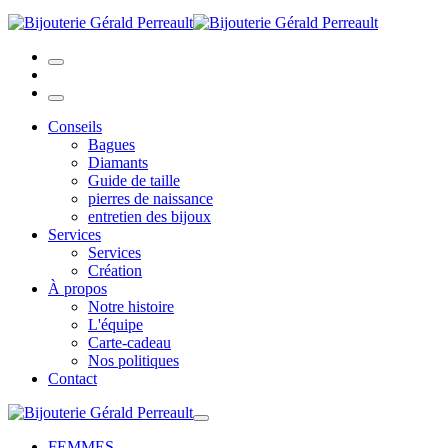
Conseils
Bagues
Diamants
Guide de taille
pierres de naissance
entretien des bijoux
Services
Services
Création
À propos
Notre histoire
L'équipe
Carte-cadeau
Nos politiques
Contact
FEMMES