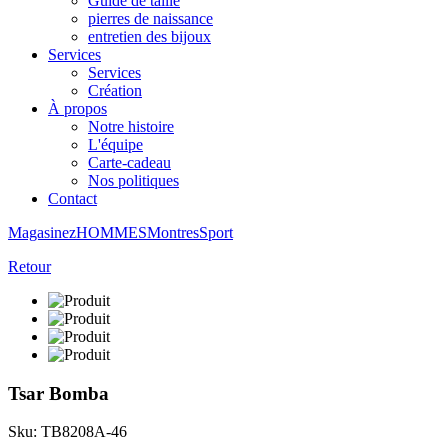
Guide de taille
pierres de naissance
entretien des bijoux
Services
Services
Création
À propos
Notre histoire
L'équipe
Carte-cadeau
Nos politiques
Contact
Magasinez
HOMMES
Montres
Sport
Retour
Tsar Bomba
Sku: TB8208A-46