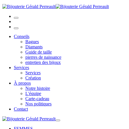
Conseils
Bagues
Diamants
Guide de taille
pierres de naissance
entretien des bijoux
Services
Services
Création
À propos
Notre histoire
L'équipe
Carte-cadeau
Nos politiques
Contact
FEMMES