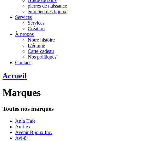
Guide de taille
pierres de naissance
entretien des bijoux
Services
Services
Création
À propos
Notre histoire
L'équipe
Carte-cadeau
Nos politiques
Contact
Accueil
Marques
Toutes nos marques
Ania Haie
Aurifex
Avenir Bijoux Inc.
Avi-8