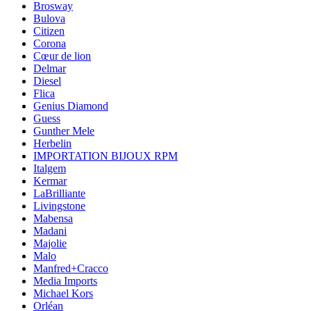
Brosway
Bulova
Citizen
Corona
Cœur de lion
Delmar
Diesel
Flica
Genius Diamond
Guess
Gunther Mele
Herbelin
IMPORTATION BIJOUX RPM
Italgem
Kermar
LaBrilliante
Livingstone
Mabensa
Madani
Majolie
Malo
Manfred+Cracco
Media Imports
Michael Kors
Orléan