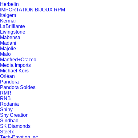
Herbelin
IMPORTATION BIJOUX RPM
Italgem
Kermar
LaBrilliante
Livingstone
Mabensa
Madani
Majolie
Malo
Manfred+Cracco
Media Imports
Michael Kors
Orléan
Pandora
Pandora Soldes
RMR
RNB
Rodania
Shiny
Shy Creation
Sindbad
SK Diamonds
Steelx
Tech-Emotion Inc