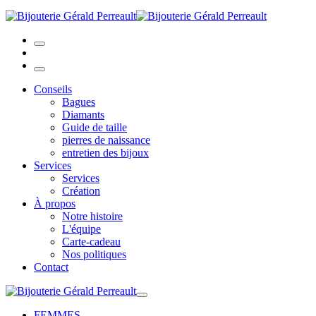
Conseils
Bagues
Diamants
Guide de taille
pierres de naissance
entretien des bijoux
Services
Services
Création
À propos
Notre histoire
L'équipe
Carte-cadeau
Nos politiques
Contact
FEMMES