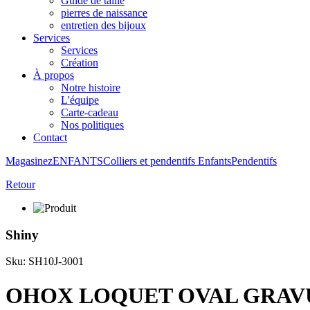
Guide de taille
pierres de naissance
entretien des bijoux
Services
Services
Création
À propos
Notre histoire
L'équipe
Carte-cadeau
Nos politiques
Contact
Magasinez
ENFANTS
Colliers et pendentifs Enfants
Pendentifs
Retour
Shiny
Sku: SH10J-3001
OHOX LOQUET OVAL GRAVU