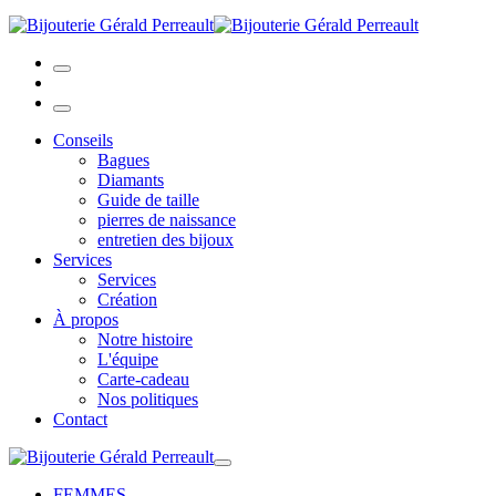
Conseils
Bagues
Diamants
Guide de taille
pierres de naissance
entretien des bijoux
Services
Services
Création
À propos
Notre histoire
L'équipe
Carte-cadeau
Nos politiques
Contact
FEMMES