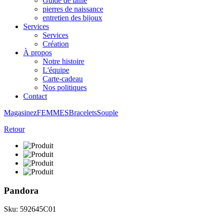
Guide de taille
pierres de naissance
entretien des bijoux
Services
Services
Création
À propos
Notre histoire
L'équipe
Carte-cadeau
Nos politiques
Contact
Magasinez
FEMMES
Bracelets
Souple
Retour
Pandora
Sku: 592645C01