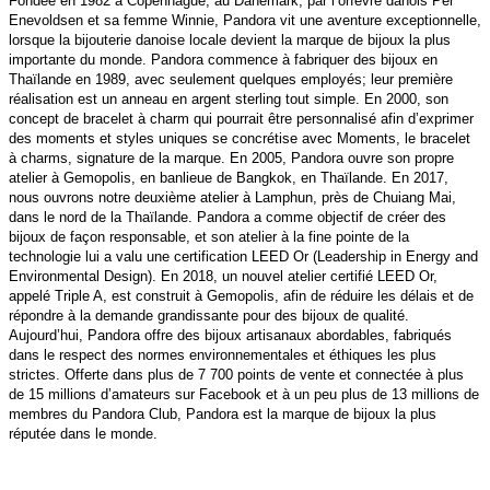
Fondée en 1982 à Copenhague, au Danemark, par l’orfèvre danois Per
Enevoldsen et sa femme Winnie, Pandora vit une aventure exceptionnelle,
lorsque la bijouterie danoise locale devient la marque de bijoux la plus
importante du monde. Pandora commence à fabriquer des bijoux en
Thaïlande en 1989, avec seulement quelques employés; leur première
réalisation est un anneau en argent sterling tout simple. En 2000, son
concept de bracelet à charm qui pourrait être personnalisé afin d’exprimer
des moments et styles uniques se concrétise avec Moments, le bracelet
à charms, signature de la marque. En 2005, Pandora ouvre son propre
atelier à Gemopolis, en banlieue de Bangkok, en Thaïlande. En 2017,
nous ouvrons notre deuxième atelier à Lamphun, près de Chuiang Mai,
dans le nord de la Thaïlande. Pandora a comme objectif de créer des
bijoux de façon responsable, et son atelier à la fine pointe de la
technologie lui a valu une certification LEED Or (Leadership in Energy and
Environmental Design). En 2018, un nouvel atelier certifié LEED Or,
appelé Triple A, est construit à Gemopolis, afin de réduire les délais et de
répondre à la demande grandissante pour des bijoux de qualité.
Aujourd’hui, Pandora offre des bijoux artisanaux abordables, fabriqués
dans le respect des normes environnementales et éthiques les plus
strictes. Offerte dans plus de 7 700 points de vente et connectée à plus
de 15 millions d’amateurs sur Facebook et à un peu plus de 13 millions de
membres du Pandora Club, Pandora est la marque de bijoux la plus
réputée dans le monde.