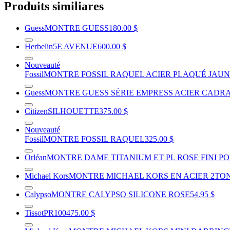
Produits similiares
Guess
MONTRE GUESS
180.00 $
Herbelin
5E AVENUE
600.00 $
Nouveauté
Fossil
MONTRE FOSSIL RAQUEL ACIER PLAQUÉ JAU
Guess
MONTRE GUESS SÉRIE EMPRESS ACIER CADR
Citizen
SILHOUETTE
375.00 $
Nouveauté
Fossil
MONTRE FOSSIL RAQUEL
325.00 $
Orléan
MONTRE DAME TITANIUM ET PL ROSE FINI P
Michael Kors
MONTRE MICHAEL KORS EN ACIER 2TO
Calypso
MONTRE CALYPSO SILICONE ROSE
54.95 $
Tissot
PR100
475.00 $