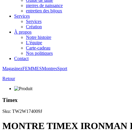
Guide de taille
pierres de naissance
entretien des bijoux
Services
Services
Création
À propos
Notre histoire
L'équipe
Carte-cadeau
Nos politiques
Contact
Magasinez
FEMMES
Montres
Sport
Retour
Timex
Sku: TW2W174009J
MONTRE TIMEX IRONMAN 