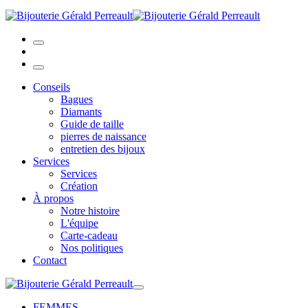
Conseils
Bagues
Diamants
Guide de taille
pierres de naissance
entretien des bijoux
Services
Services
Création
À propos
Notre histoire
L'équipe
Carte-cadeau
Nos politiques
Contact
FEMMES