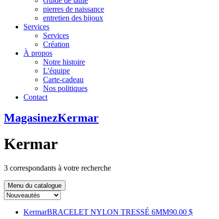
Guide de taille
pierres de naissance
entretien des bijoux
Services
Services
Création
À propos
Notre histoire
L'équipe
Carte-cadeau
Nos politiques
Contact
Magasinez
Kermar
Kermar
3
correspondants à votre recherche
Menu du catalogue
Kermar
BRACELET NYLON TRESSÉ 6MM
90.00 $