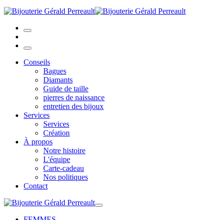
Conseils
Bagues
Diamants
Guide de taille
pierres de naissance
entretien des bijoux
Services
Services
Création
À propos
Notre histoire
L'équipe
Carte-cadeau
Nos politiques
Contact
FEMMES