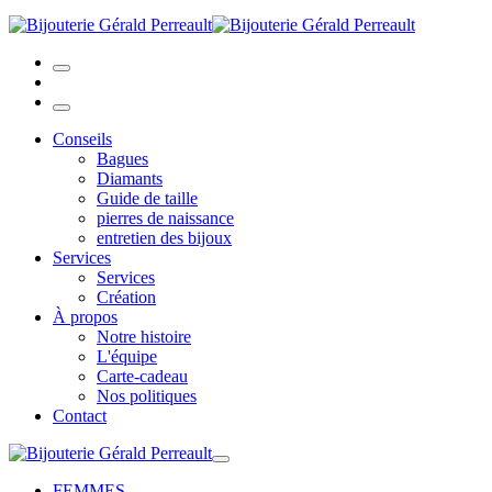
Conseils
Bagues
Diamants
Guide de taille
pierres de naissance
entretien des bijoux
Services
Services
Création
À propos
Notre histoire
L'équipe
Carte-cadeau
Nos politiques
Contact
FEMMES