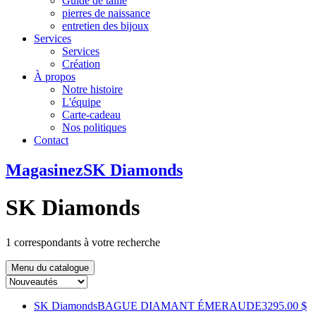
Guide de taille
pierres de naissance
entretien des bijoux
Services
Services
Création
À propos
Notre histoire
L'équipe
Carte-cadeau
Nos politiques
Contact
Magasinez
SK Diamonds
SK Diamonds
1
correspondants à votre recherche
Menu du catalogue
SK Diamonds
BAGUE DIAMANT ÉMERAUDE
3295.00 $